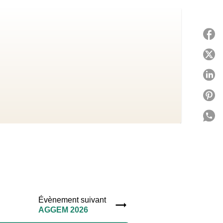
P
P
P
P
P
C
Évènement suivant
AGGEM 2026