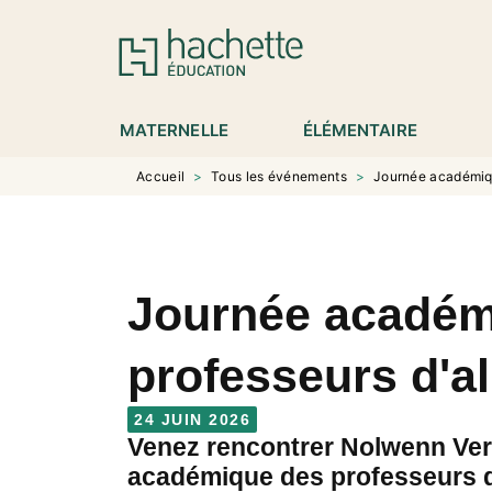
MENU
RECHERCHE
CONTENU
P
MATERNELLE
ÉLÉMENTAIRE
Accueil
>
Tous les événements
>
Journée académiq
Journée académ
professeurs d'a
24 JUIN 2026
Venez rencontrer Nolwenn Ver
académique des professeurs 