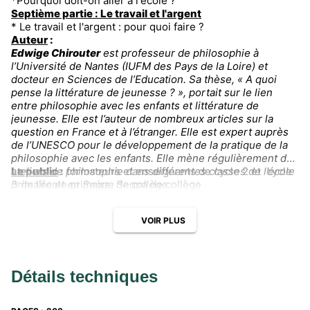
*Pourquoi doit-on aller à l'école ?
Septième partie : Le travail et l'argent
* Le travail et l'argent : pour quoi faire ?
Auteur
:
Edwige Chirouter
est professeur de philosophie à
l’Université de Nantes (IUFM des Pays de la Loire) et
docteur en Sciences de l’Education. Sa thèse, « A quoi
pense la littérature de jeunesse ? », portait sur le lien
entre philosophie avec les enfants et littérature de
jeunesse. Elle est l’auteur de nombreux articles sur la
question en France et à l’étranger. Elle est expert auprès
de l’UNESCO pour le développement de la pratique de la
philosophie avec les enfants. Elle mène régulièrement des
ateliers de philosophie dans différentes classes de l’école
Le public
:
formateurs et enseignants de cycle 2 et cycle
primaire et en Segpa de collège.
3 de l’école primaire, Segpa de collège
VOIR PLUS
Détails techniques