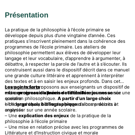
Présentation
La pratique de la philosophie à l’école primaire se
développe depuis plus d’une vingtaine d’année. Ces
pratiques s’inscrivent pleinement dans la cohérence des
programmes de l’école primaire. Les ateliers de
philosophie permettent aux élèves de développer leur
langage et leur vocabulaire, d’apprendre à argumenter, à
débattre, à respecter la parole de l’autre et à s’écouter. Ils
construisent aussi dans le dispositif décrit dans ce manuel
une grande culture littéraire et apprennent à interpréter
des textes et à en saisir les enjeux profonds. Dans cet
ouvrage, nous proposons aux enseignants un dispositif de
Les points forts
:
mise en réseau d’albums de
– Une
progression précise et détaillée
littérature jeunesse
sur une année
sur une
question philosophique.
scolaire
A partir d’un large choix
bibliographique, il offre des progressions précises à
– Un
large choix bibliographique
d’albums décrits et
organiser sur une année scolaire.
analysés
– Une
explication des enjeux
de la pratique de la
philosophie à l’école primaire
– Une mise en relation précise avec les programmes de
Littérature et d’Instruction civique et morale