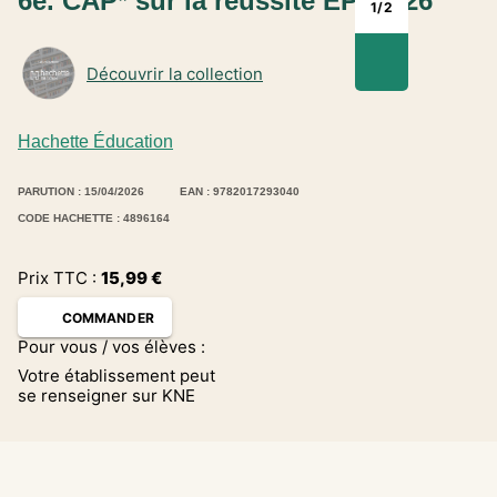
6e. CAP* sur la réussite EPUB 26
1
/
2
Découvrir la collection
Hachette Éducation
PARUTION : 15/04/2026
EAN : 9782017293040
CODE HACHETTE : 4896164
Prix TTC :
15,99
€
COMMANDER
Pour vous / vos élèves :
Votre établissement peut
se renseigner sur KNE