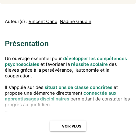
Auteur(s) :
Vincent Cano
,
Nadine Gaudin
Présentation
Un ouvrage essentiel pour
développer les compétences
psychosociales
et favoriser la
réussite scolaire
des
élèves grâce à la persévérance, l’autonomie et la
coopération.
Il s’appuie sur des
situations de classe concrètes
et
propose une démarche directement
connectée aux
apprentissages disciplinaires
permettant de constater les
progrès au quotidien.
Vous y trouverez des
activités modulables
, des clés pour
enrichir vos pratiques par des gestes professionnels de
VOIR PLUS
qualité et des
propositions pédagogiques ancrées dans
un cadre scientifique reconnu
tout en respectant les