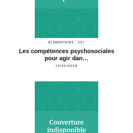
(enseignants, chefs d’établissements, IA-IPR, IEN,
personnels du rectorat, etc.). Elle intervient dans plusieurs
académies auprès des encadrants pour le pilotage des
CPS, en classe et à l’échelle de l’établissement, au niveau
départemental ou académique.
ÉLÉMENTAIRE - CE1
Les compétences psychosociales
pour agir dan…
15/04/2026