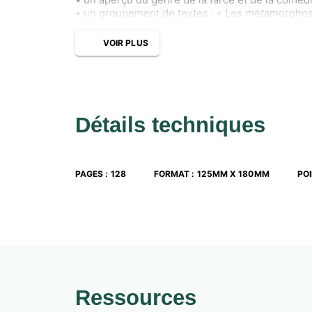
• un groupement de textes : « Les métamorphose
VOIR PLUS
Détails techniques
PAGES
:
128
FORMAT
:
125MM X 180MM
PO
Ressources