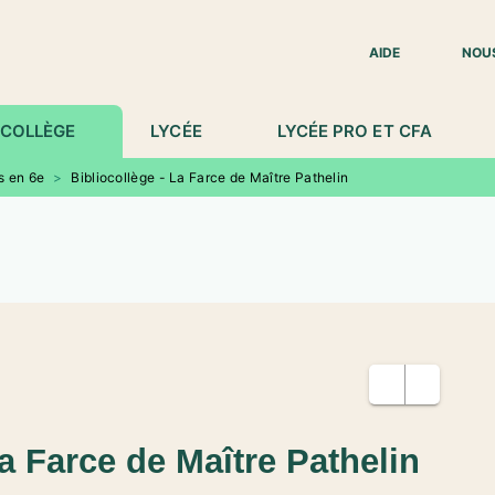
IED DE PAGE
AIDE
NOU
COLLÈGE
LYCÉE
LYCÉE PRO ET CFA
s en 6e
>
Bibliocollège - La Farce de Maître Pathelin
La Farce de Maître Pathelin