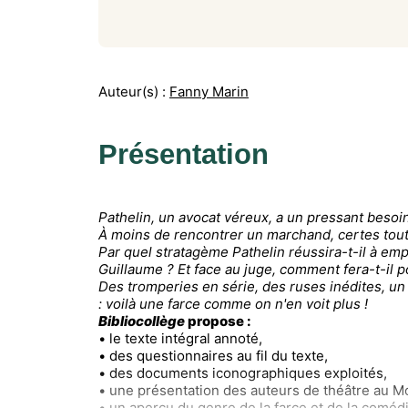
Auteur(s) :
Fanny Marin
Présentation
Pathelin, un avocat véreux, a un pressant besoi
À moins de rencontrer un marchand, certes tou
Par quel stratagème Pathelin réussira-t-il à emp
Guillaume ? Et face au juge, comment fera-t-il 
Des tromperies en série, des ruses inédites, un 
: voilà une farce comme on n'en voit plus !
Bibliocollège
propose :
• le texte intégral annoté,
• des questionnaires au fil du texte,
• des documents iconographiques exploités,
• une présentation des auteurs de théâtre au 
• un aperçu du genre de la farce et de la comédi