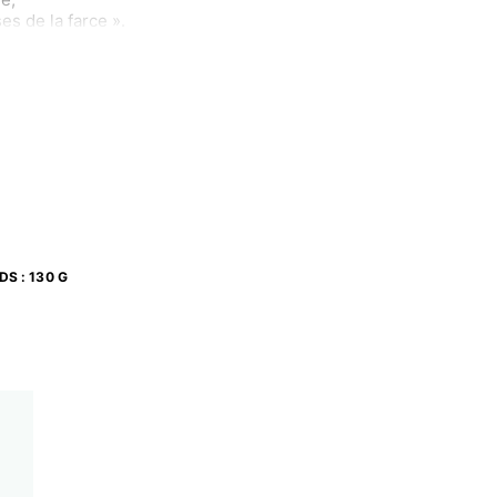
s de la farce ».
IDS
:
130 G