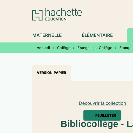
MENU
RECHERCHE
CONTENU
P
MATERNELLE
ÉLÉMENTAIRE
Accueil
>
Collège
>
Français au Collège
>
Françai
VERSION PAPIER
Découvrir la collection
FEUILLETER
Bibliocollège - 