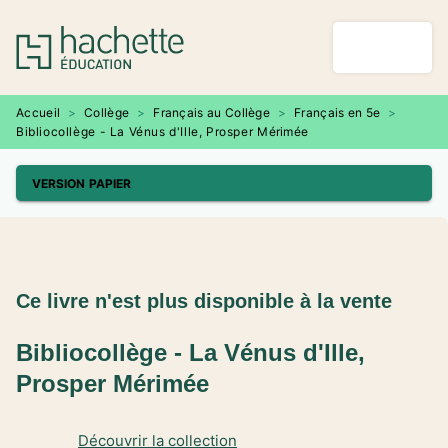
MENU
RECHERCHE
CONTENU
PIED DE PAGE
Accueil
>
Collège
>
Français au Collège
>
Français en 5e
>
Bibliocollège - La Vénus d'Ille, Prosper Mérimée
VERSION PAPIER
Ce livre n'est plus disponible à la vente
Bibliocollège - La Vénus d'Ille,
Prosper Mérimée
Découvrir la collection