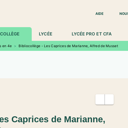
IED DE PAGE
AIDE
NOU
COLLÈGE
LYCÉE
LYCÉE PRO ET CFA
s en 4e
>
Bibliocollège - Les Caprices de Marianne, Alfred de Musset
Les Caprices de Marianne,