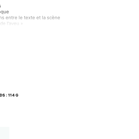
s
oque
s entre le texte et la scène
de l’aveu »
IDS
:
114 G