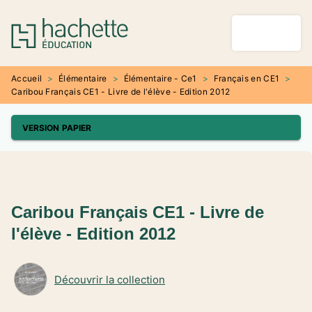
MENU
RECHERCHE
CONTENU
PIED DE PAGE
Accueil
>
Élémentaire
>
Élémentaire - Ce1
>
Français en CE1
>
Caribou Français CE1 - Livre de l'élève - Edition 2012
VERSION PAPIER
Caribou Français CE1 - Livre de
l'élève - Edition 2012
Découvrir la collection