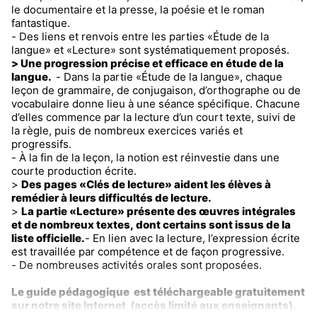
le documentaire et la presse, la poésie et le roman
fantastique.
- Des liens et renvois entre les parties «Étude de la
langue» et «Lecture» sont systématiquement proposés.
> Une progression précise et efficace en étude de la
langue.
- Dans la partie «Étude de la langue», chaque
leçon de grammaire, de conjugaison, d’orthographe ou de
vocabulaire donne lieu à une séance spécifique. Chacune
d’elles commence par la lecture d’un court texte, suivi de
la règle, puis de nombreux exercices variés et
progressifs.
- À la fin de la leçon, la notion est réinvestie dans une
courte production écrite.
>
Des pages «Clés de lecture» aident les élèves à
remédier à leurs difficultés de lecture.
>
La partie «Lecture» présente des œuvres intégrales
et de nombreux textes, dont certains sont issus de la
liste officielle.
- En lien avec la lecture, l’expression écrite
est travaillée par compétence et de façon progressive.
- De nombreuses activités orales sont proposées.
Le guide pédagogique est téléchargeable gratuitement
sur notre site Internet (accès limité aux enseignants).