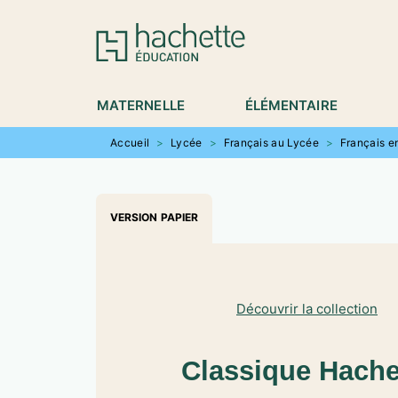
MENU
RECHERCHE
CONTENU
P
MATERNELLE
ÉLÉMENTAIRE
Accueil
>
Lycée
>
Français au Lycée
>
Français e
VERSION PAPIER
Découvrir la collection
Classique Hachet