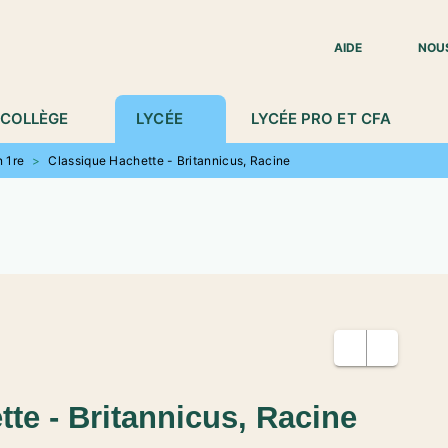
IED DE PAGE
AIDE
NOU
COLLÈGE
LYCÉE
LYCÉE PRO ET CFA
n 1re
>
Classique Hachette - Britannicus, Racine
te - Britannicus, Racine