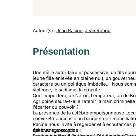
Auteur(s) :
Jean Racine
,
Jean Rohou
Présentation
Une mère autoritaire et possessive, un fils sour
jeune fille enlevée en pleine nuit, un gouverneur
caractère ou un politique imbécile… Nous somme
violence, le sadisme, la cruauté.
Qui l'emportera, de Néron, l'empereur, ou de Brit
Agrippine saura-t-elle retenir la main criminell
l'écarter du pouvoir ?
La présence de la célèbre empoisonneuse Locus
convie Britannicus à un banquet de réconciliatio
Racine nous invite à regarder et à écouter ces p
sphères du pouvoir.
Cet ouvrage propose :
Racine, inactuel ? Qui oserait sérieusement le s
• le texte intégral conforme à l'édition des Gran