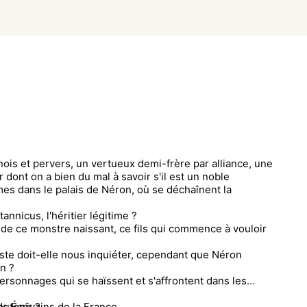
nois et pervers, un vertueux demi-frère par alliance, une
 dont on a bien du mal à savoir s'il est un noble
s dans le palais de Néron, où se déchaînent la
annicus, l'héritier légitime ?
e de ce monstre naissant, ce fils qui commence à vouloir
te doit-elle nous inquiéter, cependant que Néron
n ?
ersonnages qui se haïssent et s'affrontent dans les
outenir ?
ds Écrivains de la France,