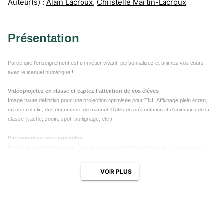
Auteur(s) :
Alain Lacroux
,
Christelle Martin-Lacroux
Présentation
Parce que l’enseignement est un métier vivant, personnalisez et animez vos cours
avec le manuel numérique !
Vidéoprojetez en classe et captez l’attention de vos élèves
Image haute définition pour une projection optimisée pour TNI. Affichage plein écran,
en un seul clic, des documents du manuel. Outils de présentation et d’animation de la
classe (cache, zoom, spot, surlignage, etc.).
Personnalisez vos approches
En créant vos propres cours à partir des documents du manuel, des ressources
multimédia et de vos ressources personnelles.
VOIR PLUS
Partagez
Vos cours avec vos collègues utilisateurs et vos élèves.
Travaillez d’où vous voulez
Vous pouvez travailler sur votre manuel en ligne, le télécharger sur votre ordinateur et