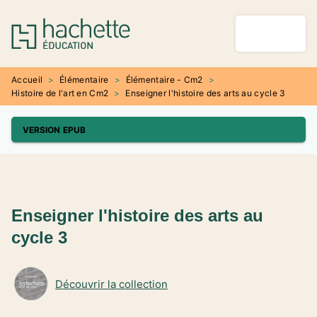
MENU
RECHERCHE
CONTENU
PIED DE PAGE
Accueil
>
Élémentaire
>
Élémentaire - Cm2
>
Histoire de l'art en Cm2
>
Enseigner l'histoire des arts au cycle 3
VERSION EPUB
Enseigner l'histoire des arts au
cycle 3
Découvrir la collection