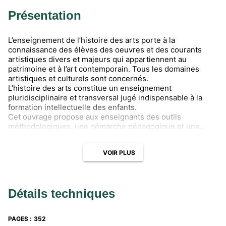
Présentation
L’enseignement de l’histoire des arts porte à la
connaissance des élèves des oeuvres et des courants
artistiques divers et majeurs qui appartiennent au
patrimoine et à l’art contemporain. Tous les domaines
artistiques et culturels sont concernés.
L’histoire des arts constitue un enseignement
pluridisciplinaire et transversal jugé indispensable à la
formation intellectuelle des enfants.
Cet ouvrage propose aux enseignants des outils
méthodologiques, une démarche pédagogique et une
documentation succincte pour les aider à se lancer avec
leurs élèves dans la grande aventure humaine de la
VOIR PLUS
création artistique.
À ces fins, il s’organise en trois parties :
• Des réponses à quelques interrogations : qu’est-ce que
l’histoire des arts ? Comment mettre en oeuvre cet
Détails techniques
enseignement transdisciplinaire ? Quelles sont les
ressources possibles ?
• Une démarche pédagogique et des outils
PAGES
:
352
méthodologiques pour savoir choisir et rendre compte