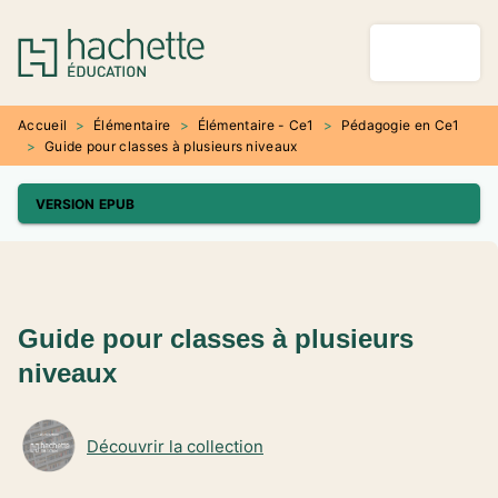
MENU
RECHERCHE
CONTENU
PIED DE PAGE
Accueil
>
Élémentaire
>
Élémentaire - Ce1
>
Pédagogie en Ce1
>
Guide pour classes à plusieurs niveaux
VERSION EPUB
Guide pour classes à plusieurs
niveaux
Découvrir la collection