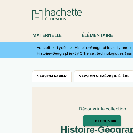
MENU
RECHERCHE
CONTENU
P
MATERNELLE
ÉLÉMENTAIRE
Accueil
>
Lycée
>
Histoire-Géographie au Lycée
>
Histoire-Géographie-EMC 1re sér. technologiques (man
VERSION PAPIER
VERSION NUMÉRIQUE ÉLÈVE
Découvrir la collection
DÉCOUVRIR
Histoire-Géogra