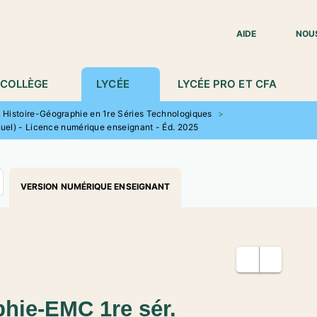
IED DE PAGE
AIDE
NOU
COLLÈGE
LYCÉE
LYCÉE PRO ET CFA
Histoire-Géographie en 1re Séries Technologiques
>
uel) - Licence numérique enseignant - Éd. 2025
VERSION NUMÉRIQUE ENSEIGNANT
phie-EMC 1re sér.