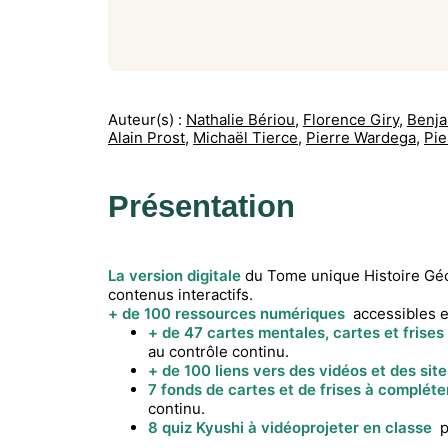
Auteur(s) :
Nathalie Bériou
,
Florence Giry
,
Benja
Alain Prost
,
Michaël Tierce
,
Pierre Wardega
,
Pie
Présentation
La version digitale
du Tome unique Histoire Géo
contenus interactifs.
+ de 100 ressources numériques
accessibles e
+ de 47 cartes mentales, cartes et frises
au contrôle continu.
+ de 100 liens vers des vidéos et des sit
7 fonds de cartes et de frises à compléte
continu.
8 quiz Kyushi à vidéoprojeter en classe
p