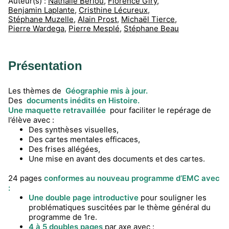
Auteur(s) :
Nathalie Bériou
,
Florence Giry
,
Benjamin Laplante
,
Cristhine Lécureux
,
Stéphane Muzelle
,
Alain Prost
,
Michaël Tierce
,
Pierre Wardega
,
Pierre Mesplé
,
Stéphane Beau
Présentation
Les thèmes de
Géographie mis à jour.
Des
documents inédits en Histoire.
Une maquette retravaillée
pour faciliter le repérage de
l’élève avec :
Des synthèses visuelles,
Des cartes mentales efficaces,
Des frises allégées,
Une mise en avant des documents et des cartes.
24 pages
conformes au nouveau programme d’EMC avec
:
Une double page introductive
pour souligner les
problématiques suscitées par le thème général du
programme de 1re.
4 à 5 doubles pages
par axe avec :