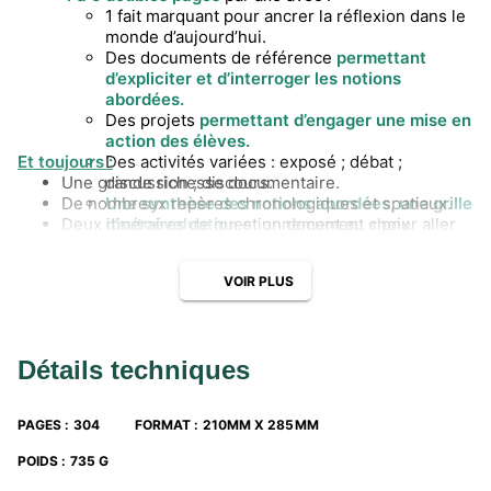
1 fait marquant pour ancrer la réflexion dans le
monde d’aujourd’hui.
Des documents de référence
permettant
d’expliciter et d’interroger les notions
abordées.
Des projets
permettant d’engager une mise en
action des élèves.
Et toujours :
Des activités variées : exposé ; débat ;
Une grande richesse documentaire.
discussion ; discours.
De nombreux repères chronologiques et spatiaux.
Une synthèse des notions abordées, une grille
Deux itinéraires de questionnement au choix.
d’autoévaluation
et un document « pour aller
plus loin » permettant d’ouvrir des
perspectives.
VOIR PLUS
Détails techniques
PAGES
:
304
FORMAT
:
210MM X 285MM
POIDS
:
735 G