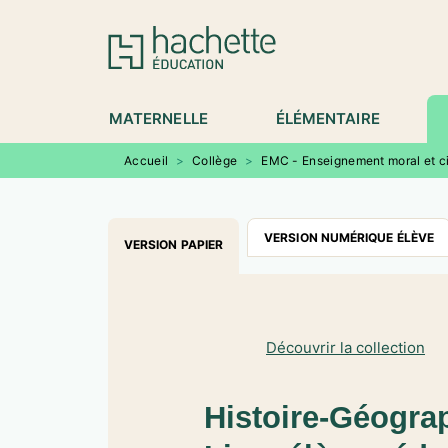
MENU
RECHERCHE
CONTENU
P
MATERNELLE
ÉLÉMENTAIRE
Accueil
>
Collège
>
EMC - Enseignement moral et c
VERSION NUMÉRIQUE ÉLÈVE
VERSION PAPIER
Découvrir la collection
Histoire-Géograp