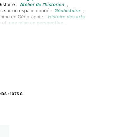
Histoire :
Atelier de l’historien
;
ns sur un espace donné :
Géohistoire
;
 comme en Géographie :
Histoire des arts.
e et
une mise en perspective
ition
d’enquêter.
linarité.
IDS
:
1075 G