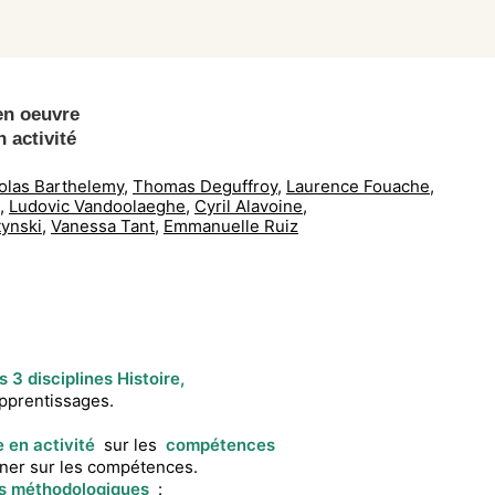
en oeuvre
 activité
olas Barthelemy
,
Thomas Deguffroy
,
Laurence Fouache
,
,
Ludovic Vandoolaeghe
,
Cyril Alavoine
,
tynski
,
Vanessa Tant
,
Emmanuelle Ruiz
s 3 disciplines Histoire,
pprentissages.
e en activité
sur les
compétences
ner sur les compétences.
us méthodologiques
: