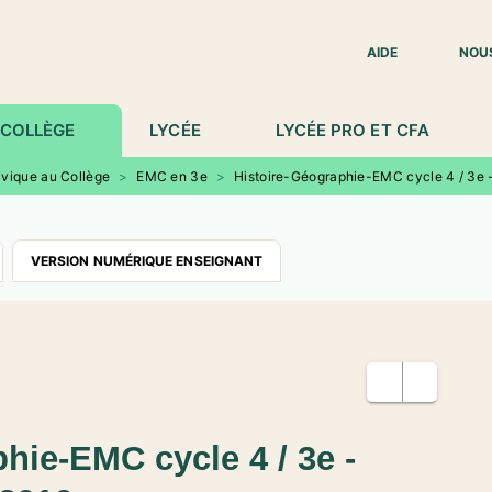
IED DE PAGE
AIDE
NOU
COLLÈGE
LYCÉE
LYCÉE PRO ET CFA
ivique au Collège
>
EMC en 3e
>
Histoire-Géographie-EMC cycle 4 / 3e -
VERSION NUMÉRIQUE ENSEIGNANT
hie-EMC cycle 4 / 3e -