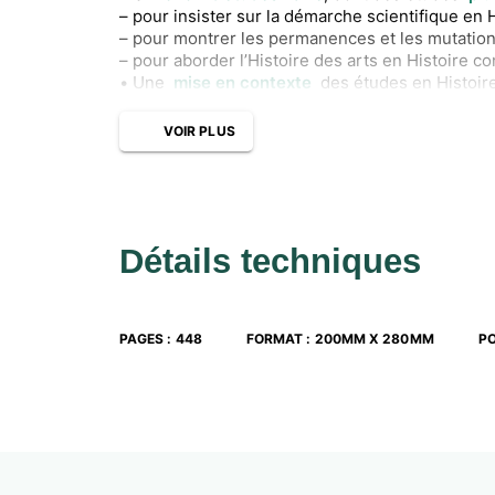
– pour insister sur la démarche scientifique en 
– pour montrer les permanences et les mutatio
– pour aborder l’Histoire des arts en Histoire
• Une
mise en contexte
des études en Histoir
en Géographie avant d’aborder la leçon.
• Une
page ludique
pour mettre l’élève en pos
VOIR PLUS
• Des
missions EPI
pour travailler en interdiscip
Détails techniques
PAGES
:
448
FORMAT
:
200MM X 280MM
PO