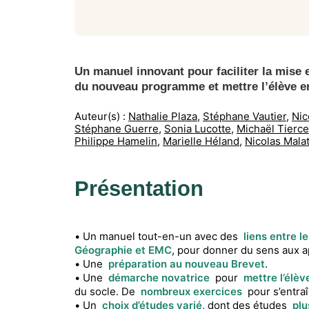
Un manuel innovant pour faciliter la mise 
du nouveau programme et mettre l’élève en
Auteur(s) :
Nathalie Plaza
,
Stéphane Vautier
,
Nic
Stéphane Guerre
,
Sonia Lucotte
,
Michaël Tierce
Philippe Hamelin
,
Marielle Héland
,
Nicolas Mala
Présentation
• Un manuel tout-en-un avec des
liens entre le
Géographie et EMC
, pour donner du sens aux a
• Une
préparation au nouveau Brevet
.
• Une
démarche novatrice
pour
mettre l’élèv
du socle. De
nombreux exercices
pour s’entraî
• Un
choix d’études varié
, dont des études
pl