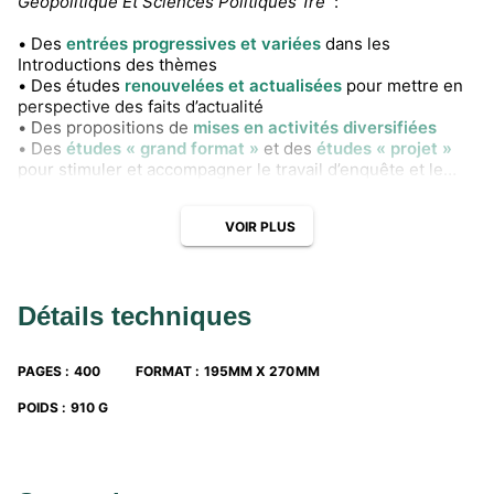
Géopolitique Et Sciences Politiques 1re
:
• Des
entrées progressives et variées
dans les
Introductions des thèmes
• Des études
renouvelées et actualisées
pour mettre en
perspective des faits d’actualité
• Des propositions de
mises en activités diversifiées
• Des
études « grand format »
et des
études « projet »
pour stimuler et accompagner le travail d’enquête et le
travail en groupe
• Des
pages Méthodes complètement renouvelées
pour
VOIR PLUS
accompagner les élèves dans la préparation des épreuves
écrites et du Grand Oral
• Une
nouvelle entrée
dans la spécialité à travers le
thème des séries
Détails techniques
• Des vidéos et des documents inédits produits avec l'IRIS
PAGES
:
400
FORMAT
:
195MM X 270MM
POIDS
:
910 G