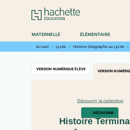
MENU
RECHERCHE
CONTENU
P
MATERNELLE
ÉLÉMENTAIRE
Accueil
>
Lycée
>
Histoire-Géographie au Lycée
>
VERSION NUMÉRIQUE ÉLÈVE
VERSION NUMÉRI
Découvrir la collection
DÉCOUVRIR
Histoire Termin