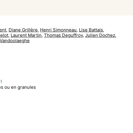
ent
,
Diane Grillère
,
Henri Simonneau
,
Lise Battais
,
elot
,
Laurent Martin
,
Thomas Deguffroy
,
Julien Dochez
,
 Vandoolaeghe
!
es ou en granules