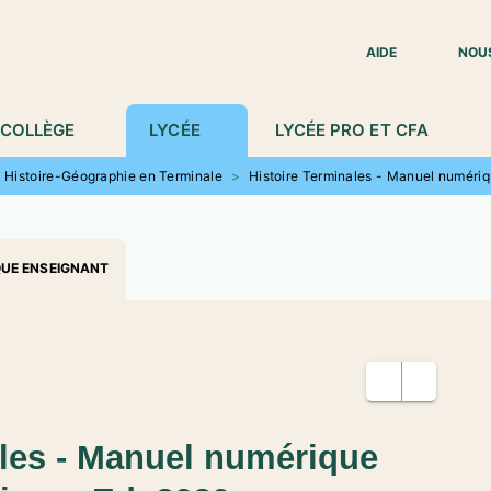
IED DE PAGE
AIDE
NOU
COLLÈGE
LYCÉE
LYCÉE PRO ET CFA
Histoire-Géographie en Terminale
>
Histoire Terminales - Manuel numéri
QUE ENSEIGNANT
ales - Manuel numérique