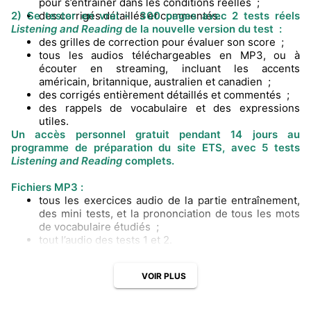
pour s’entraîner dans les conditions réelles ;
2) Se tester en vrai -
des corrigés détaillés et commentés.
300 pages avec 2 tests réels
Listening and Reading
de la nouvelle version du test :
des grilles de correction pour évaluer son score ;
tous les audios téléchargeables en MP3, ou à
écouter en streaming, incluant les accents
américain, britannique, australien et canadien ;
des corrigés entièrement détaillés et commentés ;
des rappels de vocabulaire et des expressions
utiles.
Un accès personnel gratuit pendant 14 jours au
programme de préparation du site ETS, avec 5 tests
Listening and Reading
complets.
Fichiers MP3 :
tous les exercices audio de la partie entraînement,
des mini tests, et la prononciation de tous les mots
de vocabulaire étudiés ;
tout l’audio des tests 1 et 2.
VOIR PLUS