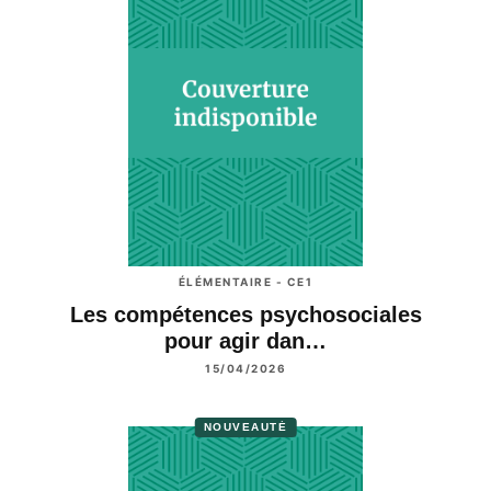
Complément à la dizaine supérieure
Dominos « compléments à 10 » ou « compléments à 20»
Des tableaux de nombres
Le quinze vainc (d’après Martin Gardner)
Calculs relatifs au temps
Un Mémory des tables de multiplication
Des Sudokus pour progresser en calcul mental
Fabriquer et jouer au jeu du Mikado
Les triangles
Public
Professeurs des écoles, Conseillers pédagogiques,
Inspecteurs de l’éducation nationale, Psychologues
scolaires, Formateurs de maîtres
ÉLÉMENTAIRE - CE1
Les compétences psychosociales
pour agir dan…
15/04/2026
NOUVEAUTÉ