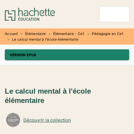
MENU
RECHERCHE
CONTENU
PIED DE PAGE
Accueil
>
Élémentaire
>
Élémentaire - Ce1
>
Pédagogie en Ce1
>
Le calcul mental à l'école élémentaire
VERSION EPUB
Le calcul mental à l'école
élémentaire
Découvrir la collection