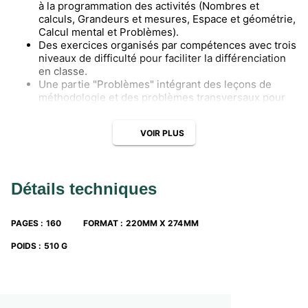
à la programmation des activités (Nombres et
calculs, Grandeurs et mesures, Espace et géométrie,
Calcul mental et Problèmes).
Des exercices organisés par compétences avec trois
niveaux de difficulté pour faciliter la différenciation
en classe.
Une partie "Problèmes" intégrant des leçons de
méthodologie et des problèmes transversaux pour
travailler des notions d'un même domaine ou de
plusieurs domaines.
VOIR PLUS
L'intégration d'activités numériques pour une
première initiation.
Détails techniques
PAGES
:
160
FORMAT
:
220MM X 274MM
POIDS
:
510 G