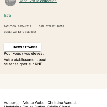
Découvrir la collection
Istra
PARUTION : 30/04/2013
EAN : 9782011178855
CODE HACHETTE : 1178854
INFOS ET TARIFS
Pour vous / vos élèves :
Votre établissement peut
se renseigner sur KNE
Auteur(s) :
Arlette Weber
,
Christine Vanetti
,
Madeleine Couet-Butlen
,
Cécile Girard