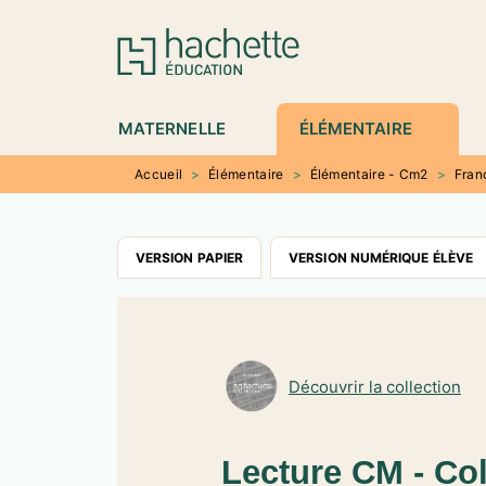
MENU
RECHERCHE
CONTENU
P
MATERNELLE
ÉLÉMENTAIRE
Accueil
>
Élémentaire
>
Élémentaire - Cm2
>
Fran
VERSION PAPIER
VERSION NUMÉRIQUE ÉLÈVE
Découvrir la collection
Lecture CM - Coll