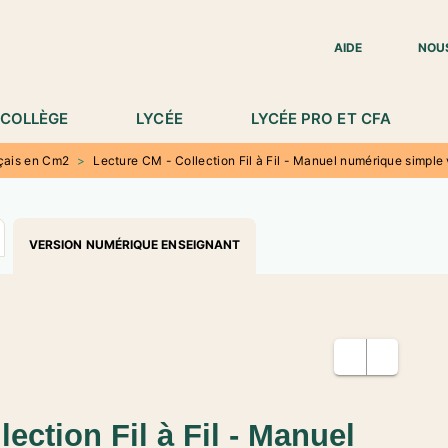
IED DE PAGE
AIDE
NOU
COLLÈGE
LYCÉE
LYCÉE PRO ET CFA
çais en Cm2
>
Lecture CM - Collection Fil à Fil - Manuel numérique simple
VERSION NUMÉRIQUE ENSEIGNANT
ection Fil à Fil - Manuel