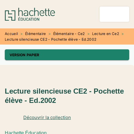
MENU
RECHERCHE
CONTENU
PIED DE PAGE
Accueil
>
Élémentaire
>
Élémentaire - Ce2
>
Lecture en Ce2
>
Lecture silencieuse CE2 - Pochette élève - Ed.2002
VERSION PAPIER
Lecture silencieuse CE2 - Pochette
élève - Ed.2002
Découvrir la collection
Hachette Éducation