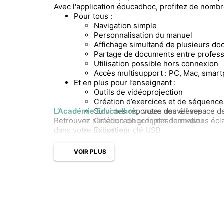
Avec l'application éducadhoc, profitez de nombr
Pour tous :
Navigation simple
Personnalisation du manuel
Affichage simultané de plusieurs d
Partage de documents entre profess
Utilisation possible hors connexion
Accès multisupport : PC, Mac, smart
Et en plus pour l’enseignant :
Outils de vidéoprojection
Création d’exercices et de séquence
L’Académie Educadhoc
Suivi des réponses des élèves
, votre nouvel espace d
Retrouvez sur éducadhoc.fr, des formations écla
Création de groupes de niveau
dans votre utilisation.
Export sur clé USB
VOIR PLUS