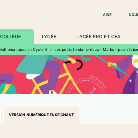
IED DE PAGE
AIDE
NOU
COLLÈGE
LYCÉE
LYCÉE PRO ET CFA
Mathématiques en Cycle 4
>
Les petits fondamentaux - Maths - pour révise
VERSION NUMÉRIQUE ENSEIGNANT