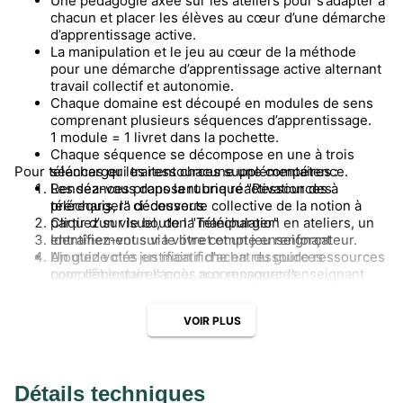
Une pédagogie axée sur les ateliers pour s’adapter à
chacun et placer les élèves au cœur d’une démarche
d’apprentissage active.
La manipulation et le jeu au cœur de la méthode
pour une démarche d’apprentissage active alternant
travail collectif et autonomie.
Chaque domaine est découpé en modules de sens
comprenant plusieurs séquences d’apprentissage.
1 module = 1 livret dans la pochette.
Chaque séquence se décompose en une à trois
Pour télécharger les ressources supplémentaires :
séances qui traitent chacune une compétence.
Les séances proposent une réactivation des
Rendez-vous dans la rubrique "Ressources à
prérequis, la découverte collective de la notion à
télécharger" ci-dessous
partir d’un visuel, de la manipulation en ateliers, un
Cliquez sur le bouton "Télécharger"
entraînement sur le livret et un jeu renforçateur.
Identifiez-vous via votre compte enseignant
Un guide clés en main riche en ressources
Ajoutez votre justificatif d'achat du guide ressources
complémentaires pour accompagner l’enseignant
pour débloquer l'accès aux ressources
pas à pas dans la mise en œuvre concrète de la
méthode : les visuels de la phase de découverte,
VOIR PLUS
des photofiches d’exercices supplémentaires et
différenciés, des dictées sous format texte et audio,
des photofiches d’évaluation…
Détails techniques