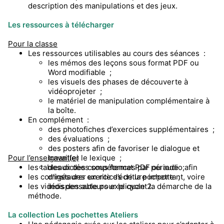
description des manipulations et des jeux.
Les ressources à télécharger
Pour la classe
Les ressources utilisables au cours des séances :
les mémos des leçons sous format PDF ou
Word modifiable ;
les visuels des phases de découverte à
vidéoprojeter ;
le matériel de manipulation complémentaire à
la boîte.
En complément :
des photofiches d’exercices supplémentaires ;
des évaluations ;
des posters afin de favoriser le dialogue et
Pour l’enseignant(e)
travailler le lexique ;
les tableaux des compétences par période ;
des dictées sous format PDF ou audio afin
les corrigés des exercices de la pochette ;
d’instaurer un rite d’écriture important, voire
les vidéos des auteurs expliquant la démarche de la
indispensable pour le cycle 2.
méthode.
La collection Les pochettes Ateliers