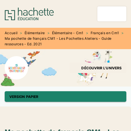
MENU
RECHERCHE
CONTENU
PIED DE PAGE
Accueil
>
Élémentaire
>
Élémentaire - Cm1
>
Français en Cm1
>
Ma pochette de français CM1 - Les Pochettes Ateliers - Guide
ressources - Ed. 2021
DÉCOUVRIR L'UNIVERS
VERSION PAPIER