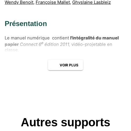
Wendy Benoit
,
Françoise Mallet
,
Ghyslaine Lasbleiz
Présentation
Le manuel numérique contient
l'intégralité du manuel
e
papier
Connect 6
édition 2011,
vidéo-projetable en
classe.
VOIR PLUS
Autres supports