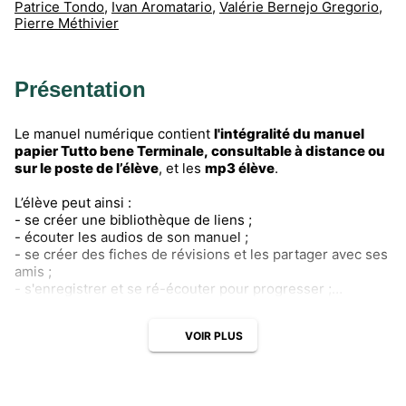
Patrice Tondo
,
Ivan Aromatario
,
Valérie Bernejo Gregorio
,
Pierre Méthivier
Présentation
Le manuel numérique contient
l'intégralité du manuel
papier Tutto bene Terminale, consultable à distance ou
sur le poste de l’élève
, et les
mp3 élève
.
L’élève peut ainsi :
- se créer une bibliothèque de liens ;
- écouter les audios de son manuel ;
- se créer des fiches de révisions et les partager avec ses
amis ;
- s'enregistrer et se ré-écouter pour progresser ;
- faire un exposé à vidéo-projeter ;
et
soulager le poids de son cartable
!
VOIR PLUS
Tarif préférentiel réservé aux prescripteurs du manuel
papier.