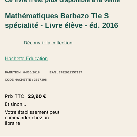
Ce livre n'est plus disponible à la vente
Mathématiques Barbazo Tle S
spécialité - Livre élève - éd. 2016
Découvrir la collection
Hachette Éducation
PARUTION : 04/05/2016
EAN : 9782011357137
CODE HACHETTE : 3927398
Prix TTC :
23,90
€
Et sinon...
Votre établissement peut
commander chez un
libraire