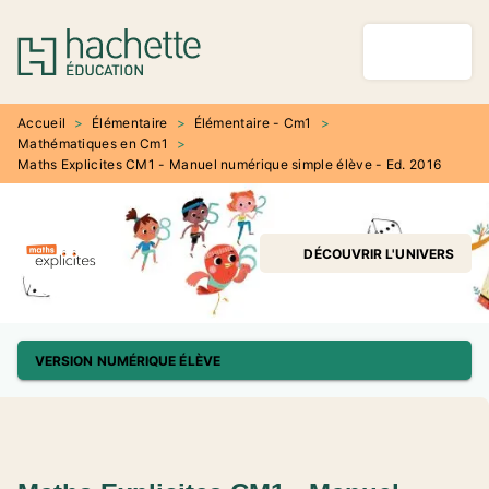
MENU
RECHERCHE
CONTENU
PIED DE PAGE
Accueil
>
Élémentaire
>
Élémentaire - Cm1
>
Mathématiques en Cm1
>
Maths Explicites CM1 - Manuel numérique simple élève - Ed. 2016
DÉCOUVRIR L'UNIVERS
VERSION NUMÉRIQUE ÉLÈVE