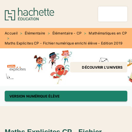
MENU
RECHERCHE
CONTENU
PIED DE PAGE
Accueil
>
Élémentaire
>
Élémentaire - CP
>
Mathématiques en CP
>
Maths Explicites CP - Fichier numérique enrichi élève - Edition 2019
DÉCOUVRIR L'UNIVERS
VERSION NUMÉRIQUE ÉLÈVE
Maths Explicites CP - Fichier