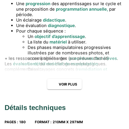
Une
progression
des apprentissages sur le cycle et
une proposition de
programmation annuelle,
par
période.
Un éclairage
didactique
.
Une évaluation
diagnostique
.
Pour chaque séquence :
Un
objectif d’apprentissage
.
La liste du
matériel
à utiliser.
Des phases manipulatoires progressives
illustrées par de nombreuses photos, et
+ les ressources à télécharger (sur preuve d’achat)
accompagnées des
procédures des élèves
.
Les
évaluations
Le
détail
, du
matériel de manipulation
des dialogues pédagogiques.
complémentaire...
Des étayages concrets (
remédiation et
différenciation
) en regard des erreurs des
élèves
VOIR PLUS
Des
prolongements
: consignes, jeux (Maths à
jouer), albums (Maths à conter).
NOUVEAU
: des
rituels
quotidiens et des
séquences dédiées à la résolution de
Détails techniques
problèmes.
Des
items évaluatifs
en lien avec les objectifs
de la séquence.
PAGES
:
180
FORMAT
:
210MM X 297MM
Un
éclairage lexical
.