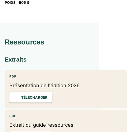
Des
évaluations formatives et finales
:
POIDS
:
505 G
Un
cahier de suivi
(relevé de compétences)
pour chaque élève.
Un
tableau de synthèse
pour l’enseignant
(suivi personnalisé de tous ses élèves).
Ressources
Extraits
PDF
Présentation de l'édition 2026
TÉLÉCHARGER
PDF
Extrait du guide ressources