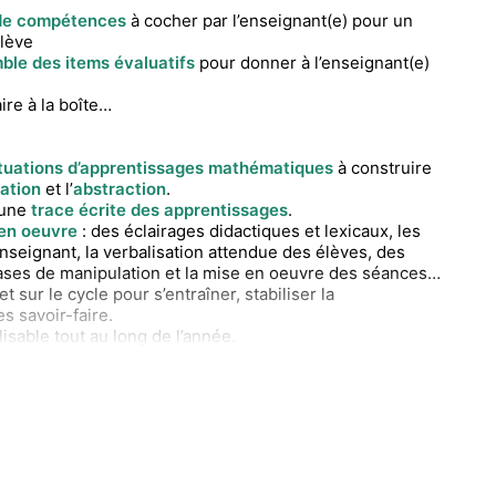
de compétences
à cocher par l’enseignant(e) pour un
élève
ble des items évaluatifs
pour donner à l’enseignant(e)
re à la boîte…
ituations d’apprentissages mathématiques
à construire
sation
et l’
abstraction
.
 une
trace écrite des apprentissages
.
 en oeuvre
: des éclairages didactiques et lexicaux, les
nseignant, la verbalisation attendue des élèves, des
hases de manipulation et la mise en oeuvre des séances…
t sur le cycle pour s’entraîner, stabiliser la
s savoir-faire.
lisable tout au long de l’année.