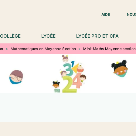
IED DE PAGE
AIDE
NOU
COLLÈGE
LYCÉE
LYCÉE PRO ET CFA
on
>
Mathématiques en Moyenne Section
>
Mini-Maths Moyenne section 