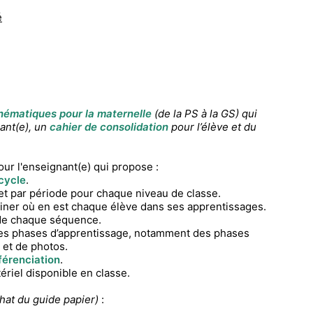
é
hématiques pour la maternelle
(de la PS à la GS) qui
ant(e), un
cahier de consolidation
pour l’élève et du
ur l'enseignant(e) qui propose :
 cycle
.
et par période pour chaque niveau de classe.
ner où en est chaque élève dans ses apprentissages.
 de chaque séquence.
tes phases d’apprentissage, notamment des phases
et de photos.
férenciation
.
riel disponible en classe.
chat du guide papier)
: