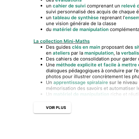
un
cahier de suivi
comprenant un
relevé 
suivi personnalisé des acquis de chaque 
un
tableau de synthèse
reprenant l’
ensem
une vision générale de la classe
du
matériel de manipulation
complémentai
La collection Mini-Maths
Des guides
clés en main
proposant des
s
en
ateliers
par la
manipulation
, la
verbali
Des cahiers de consolidation pour garder
Une
méthode explicite et facile à mettre
dialogues pédagogiques à conduire par l’e
photos pour illustrer concrètement les p
Un
apprentissage spiralaire
sur le niveau e
mémorisation des savoirs et automatiser le
Un
matériel de manipulation
riche et réuti
VOIR PLUS