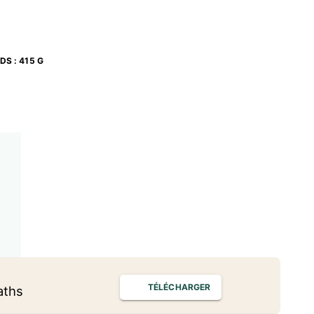
IDS
:
415 G
TÉLÉCHARGER
aths