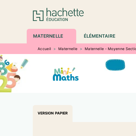
MENU
RECHERCHE
CONTENU
P
MATERNELLE
ÉLÉMENTAIRE
Accueil
>
Maternelle
>
Maternelle - Moyenne Secti
VERSION PAPIER