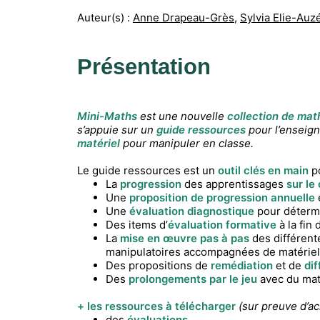
Auteur(s) :
Anne Drapeau-Grès
,
Sylvia Elie-Auz
Présentation
Mini-Maths
est une nouvelle
collection de mat
s’appuie sur un
guide ressources
pour l’enseign
matériel
pour manipuler en classe.
Le guide ressources est un
outil clés en main
po
La
progression
des apprentissages
sur le
Une
proposition de progression annuelle
Une
évaluation diagnostique
pour détermi
Des items d’
évaluation formative
à la fin
La
mise en œuvre pas à pas
des différen
manipulatoires accompagnées de matériel 
Des propositions de
remédiation
et de
dif
Des
prolongements par le jeu
avec du maté
+ les ressources à télécharger
(sur preuve d’a
des
évaluations