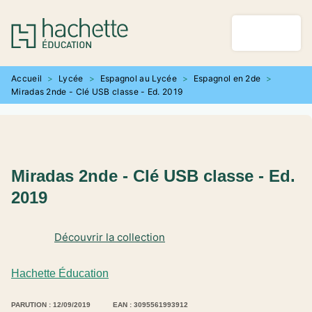
MENU
RECHERCHE
CONTENU
PIED DE PAGE
Accueil
>
Lycée
>
Espagnol au Lycée
>
Espagnol en 2de
>
Miradas 2nde - Clé USB classe - Ed. 2019
Miradas 2nde - Clé USB classe - Ed.
2019
Découvrir la collection
Hachette Éducation
PARUTION : 12/09/2019
EAN : 3095561993912