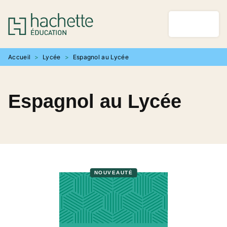
MENU
RECHERCHE
CONTENU
PIED DE PAGE
Accueil
>
Lycée
>
Espagnol au Lycée
Espagnol au Lycée
NOUVEAUTÉ