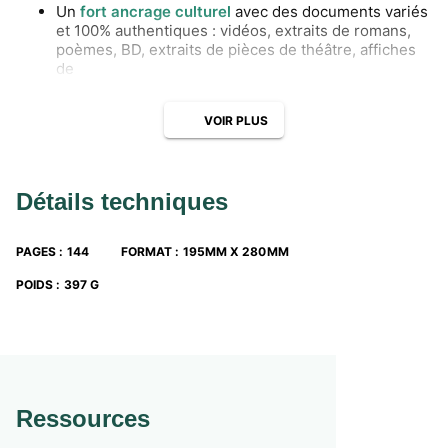
Un
fort ancrage culturel
avec des documents variés
et 100% authentiques : vidéos, extraits de romans,
poèmes, BD, extraits de pièces de théâtre, affiches
de
films, articles de presse, frises chronologiques…
Des
prolongements numériques
avec des quiz en
VOIR PLUS
animation Genially, 100 exercices interactifs pour
s’entraîner en autonomie et des tutos de
méthodologie pour réviser.
Détails techniques
PAGES
:
144
FORMAT
:
195MM X 280MM
POIDS
:
397 G
Ressources