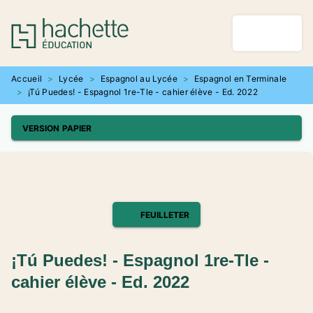
MENU
RECHERCHE
CONTENU
PIED DE PAGE
Accueil
>
Lycée
>
Espagnol au Lycée
>
Espagnol en Terminale
>
¡Tú Puedes! - Espagnol 1re-Tle - cahier élève - Ed. 2022
VERSION PAPIER
FEUILLETER
¡Tú Puedes! - Espagnol 1re-Tle -
cahier élève - Ed. 2022