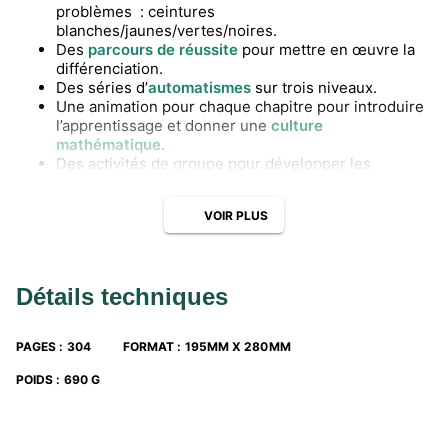
problèmes : ceintures
blanches/jaunes/vertes/noires.
Des
parcours de réussite
pour mettre en œuvre la
différenciation.
Des séries d’
automatismes
sur trois niveaux.
Une animation pour chaque chapitre pour introduire
l’apprentissage et donner une
culture
mathématique.
Des activités de groupe pour développer les
compétences psycho-sociales
(CPS).
Des
jeux et des énigmes
pour travailler autrement.
VOIR PLUS
Un
lien explicite
entre les notions du cours et les
exercices d’entraînement associés.
Détails techniques
PAGES
:
304
FORMAT
:
195MM X 280MM
POIDS
:
690 G