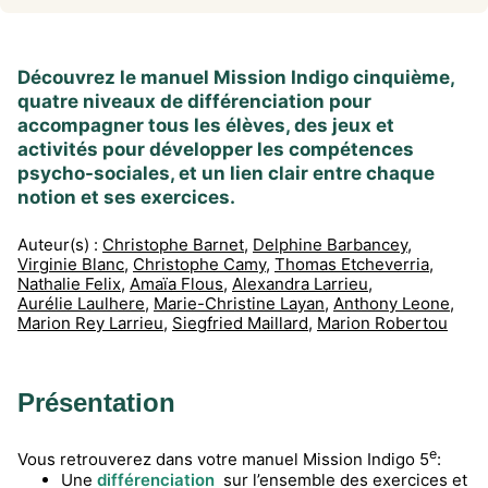
Découvrez le manuel Mission Indigo cinquième,
quatre niveaux de différenciation pour
accompagner tous les élèves, des jeux et
activités pour développer les compétences
psycho-sociales, et un lien clair entre chaque
notion et ses exercices.
Auteur(s) :
Christophe Barnet
,
Delphine Barbancey
,
Virginie Blanc
,
Christophe Camy
,
Thomas Etcheverria
,
Nathalie Felix
,
Amaïa Flous
,
Alexandra Larrieu
,
Aurélie Laulhere
,
Marie-Christine Layan
,
Anthony Leone
,
Marion Rey Larrieu
,
Siegfried Maillard
,
Marion Robertou
Présentation
e
Vous retrouverez dans votre manuel Mission Indigo 5
:
Une
différenciation
sur l’ensemble des exercices et