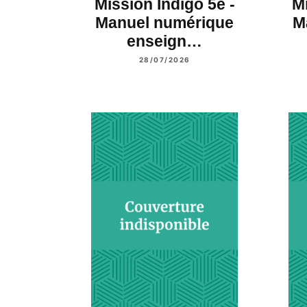
Mission Indigo 5e -
Mi
Manuel numérique
M
enseign…
28/07/2026