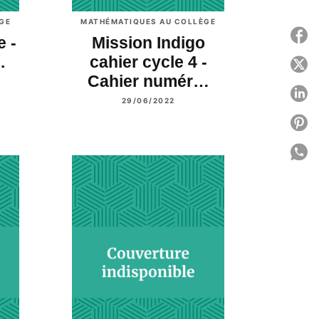
GE
MATHÉMATIQUES AU COLLÈGE
P
e -
Mission Indigo
.
cahier cycle 4 -
P
Cahier numér…
P
29/06/2022
P
P
C