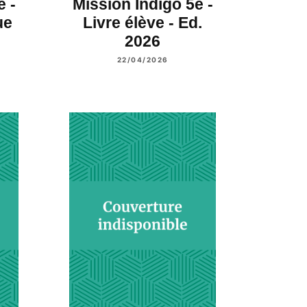
e -
Mission Indigo 5e -
ue
Livre élève - Ed.
2026
22/04/2026