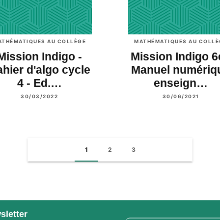
ATHÉMATIQUES AU COLLÈGE
MATHÉMATIQUES AU COLLÈ
Mission Indigo -
Mission Indigo 6
hier d'algo cycle
Manuel numériq
4 - Ed.…
enseign…
30/03/2022
30/06/2021
1
2
3
sletter