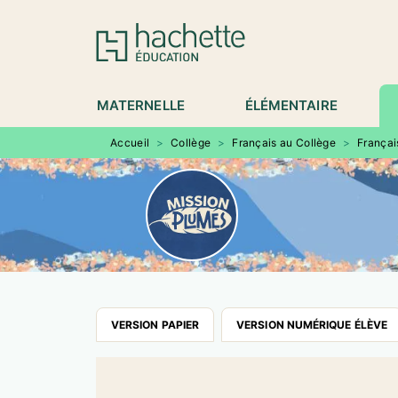
MENU
RECHERCHE
CONTENU
P
MATERNELLE
ÉLÉMENTAIRE
Accueil
>
Collège
>
Français au Collège
>
Françai
VERSION PAPIER
VERSION NUMÉRIQUE ÉLÈVE