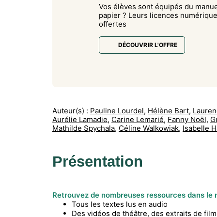
Vos élèves sont équipés du manue
papier ? Leurs licences numérique
offertes
DÉCOUVRIR L'OFFRE
Auteur(s) :
Pauline Lourdel
,
Hélène Bart
,
Lauren
Aurélie Lamadie
,
Carine Lemarié
,
Fanny Noël
,
G
Mathilde Spychala
,
Céline Walkowiak
,
Isabelle 
Présentation
Retrouvez de nombreuses ressources dans le 
Tous les textes lus en audio
Des vidéos de théâtre, des extraits de fil