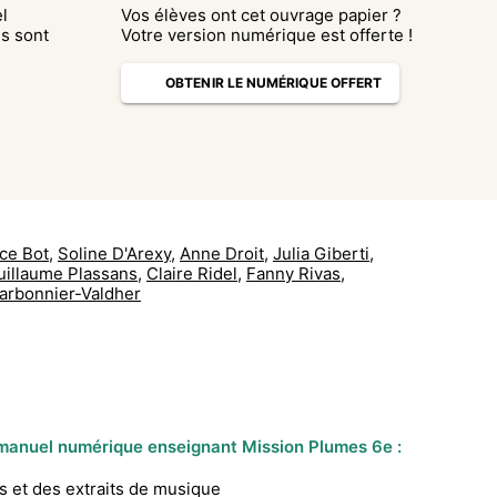
l
Vos élèves ont cet ouvrage papier ?
s sont
Votre version numérique est offerte !
OBTENIR LE NUMÉRIQUE OFFERT
ce Bot
,
Soline D'Arexy
,
Anne Droit
,
Julia Giberti
,
uillaume Plassans
,
Claire Ridel
,
Fanny Rivas
,
Harbonnier-Valdher
manuel numérique enseignant Mission Plumes 6e :
ms et des extraits de musique