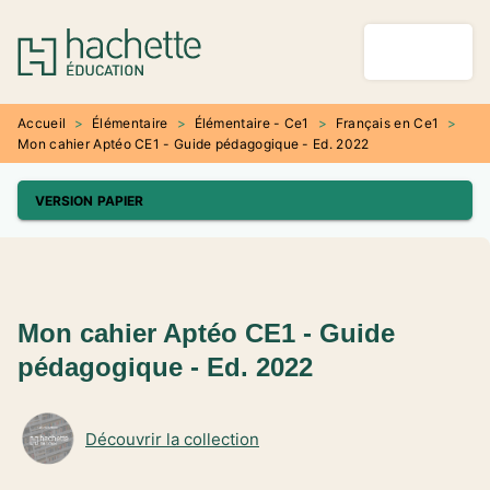
MENU
RECHERCHE
CONTENU
PIED DE PAGE
Accueil
>
Élémentaire
>
Élémentaire - Ce1
>
Français en Ce1
>
Mon cahier Aptéo CE1 - Guide pédagogique - Ed. 2022
VERSION PAPIER
Mon cahier Aptéo CE1 - Guide
pédagogique - Ed. 2022
Découvrir la collection