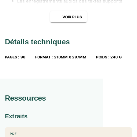
Les enregistrements audios des textes supports.
VOIR PLUS
Détails techniques
PAGES
:
96
FORMAT
:
210MM X 297MM
POIDS
:
240 G
Ressources
Extraits
PDF