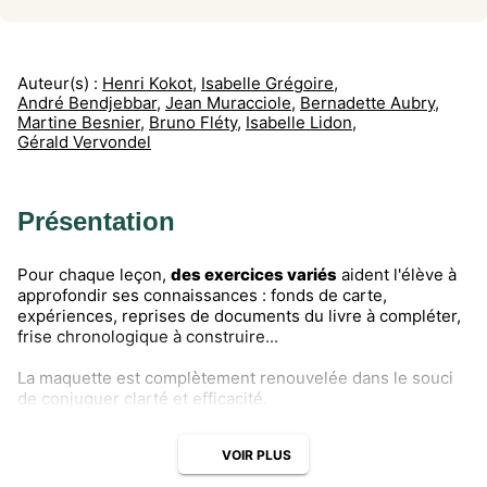
Auteur(s) :
Henri Kokot
,
Isabelle Grégoire
,
André Bendjebbar
,
Jean Muracciole
,
Bernadette Aubry
,
Martine Besnier
,
Bruno Fléty
,
Isabelle Lidon
,
Gérald Vervondel
Présentation
Pour chaque leçon,
des exercices variés
aident l'élève à
approfondir ses connaissances : fonds de carte,
expériences, reprises de documents du livre à compléter,
frise chronologique à construire...
La maquette est complètement renouvelée dans le souci
de conjuguer clarté et efficacité.
VOIR PLUS