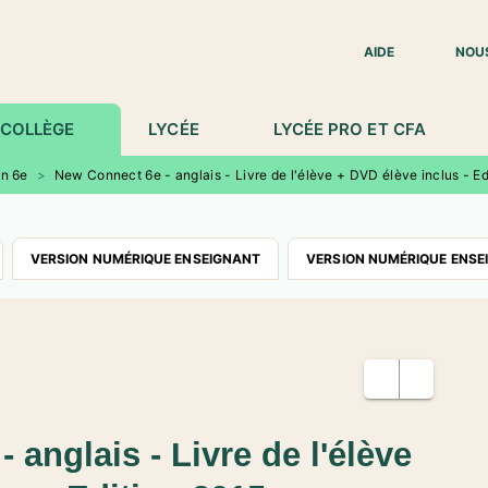
IED DE PAGE
AIDE
NOU
COLLÈGE
LYCÉE
LYCÉE PRO ET CFA
en 6e
>
New Connect 6e - anglais - Livre de l'élève + DVD élève inclus - Ed
VERSION NUMÉRIQUE ENSEIGNANT
VERSION NUMÉRIQUE ENSE
 anglais - Livre de l'élève