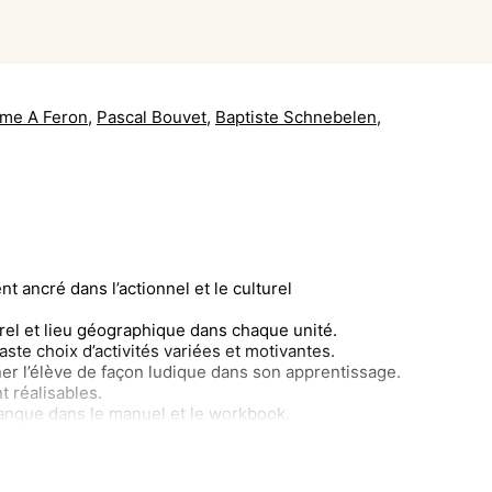
me A Feron
,
Pascal Bouvet
,
Baptiste Schnebelen
,
ncré dans l’actionnel et le culturel
rel et lieu géographique dans chaque unité.
ste choix d’activités variées et motivantes.
 l’élève de façon ludique dans son apprentissage.
t réalisables.
 langue dans le manuel et le workbook.