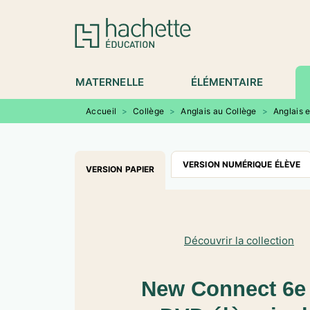
MENU
RECHERCHE
CONTENU
P
MATERNELLE
ÉLÉMENTAIRE
Accueil
>
Collège
>
Anglais au Collège
>
Anglais 
VERSION NUMÉRIQUE ÉLÈVE
VERSION PAPIER
Découvrir la collection
New Connect 6e -