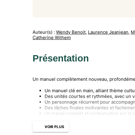
Auteur(s) :
Wendy Benoit
,
Laurence Jeanjean
,
M
Catherine Wilhem
Présentation
Un manuel complètement nouveau, profondément a
Un manuel clé en main, alliant thème cultu
Des unités courtes et rythmées, avec un va
Un personnage récurrent pour accompagner
Des tâches finales motivantes et facilemen
Un travail complet et contextualisé sur la
VOIR PLUS