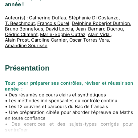
année !
Auteur(s) :
Catherine Duffau
,
Stéphanie Di Costanzo
,
T. Beschmout
,
François Durel
,
Delphine Roberjot Duthion
,
Bruno Bonnefous
,
David Leccia
,
Jean-Bernard Ducrou
,
Cédric Climent
,
Marie-Sophie Cuttaz
,
Alain Vidal
,
Alain Prost
,
Caroline Garnier
,
Oscar Torres Vera
,
Amandine Sourisse
Présentation
Tout pour préparer ses contrôles, réviser et réussir son
année :
• Des résumés de cours clairs et synthétiques
• Les méthodes indispensables du contrôle continu
• Les 12 œuvres et parcours du Bac de français
• Une préparation ciblée pour aborder l’épreuve de Maths
en toute confiance
• Des exercices et des sujets-types corrigés pour
s’entraîner