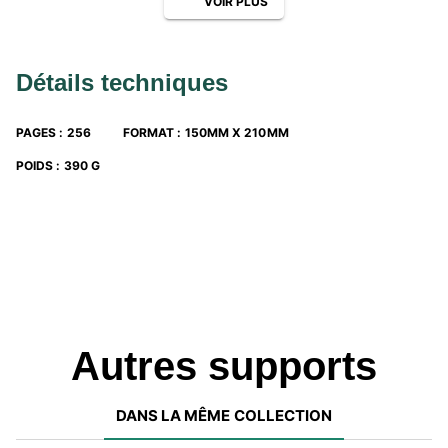
VOIR PLUS
+ 30 tutos vidéo pour améliorer son orthographe sur la
chaîne YouTube « Objectif Bac Hachette »
+ un dépliant d’histoire littéraire
Détails techniques
PAGES
:
256
FORMAT
:
150MM X 210MM
POIDS
:
390 G
Autres supports
DANS LA MÊME COLLECTION