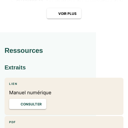
CHAPITRE 12 : Les stratégies des organisations de la
société civile
Je comprends l’épreuve de MSDGN au Bac
VOIR PLUS
Le management pas à pas
Aujourd’hui, j’apprends à…
Ressources
Extraits
LIEN
Manuel numérique
CONSULTER
PDF