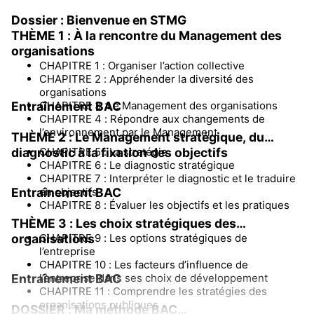
Ressources à télécharger dès le mois de juillet
Dossier : Bienvenue en STMG
2025. Un extrait sera disponible en mai.
THÈME 1 : À la rencontre du Management des
Actubox : des documents supplémentaires
organisations
actualisés 1 fois par an.
CHAPITRE 1 : Organiser l’action collective
CHAPITRE 2 : Appréhender la diversité des
organisations
Entraînement BAC
CHAPITRE 3 :Le Management des organisations
CHAPITRE 4 : Répondre aux changements de
l’environnement par le Management
THÈME 2 : Le Management stratégique, du
diagnostic à la fixation des objectifs
CHAPITRE 5 : La stratégie
CHAPITRE 6 : Le diagnostic stratégique
CHAPITRE 7 : Interpréter le diagnostic et le traduire
Entraînement BAC
en objectifs
CHAPITRE 8 : Évaluer les objectifs et les pratiques
THÈME 3 : Les choix stratégiques des
organisations
CHAPITRE 9 : Les options stratégiques de
l’entreprise
CHAPITRE 10 : Les facteurs d’influence de
Entraînement BAC
l’entreprise dans ses choix de développement
CHAPITRE 11 : Comprendre les stratégies des
organisations publiques
DOSSIER : Ma méthode BAC