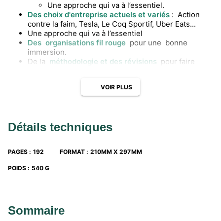
Une approche qui va à l’essentiel.
Des choix d'entreprise actuels et variés
: Action
contre la faim, Tesla, Le Coq Sportif, Uber Eats...
Une approche qui va à l’essentiel
Des organisations fil rouge
pour une bonne
immersion.
De la
méthodologie et des révisions
pour faire
progresser l’élève et le rassurer.
Plus de 70
exercices interactifs autocorrigés
.
VOIR PLUS
Des pages de
révision
.
Des
mini-cas d'entrainement
à chaque fin de
thème.
Un livret de révisions de 16 pages.
Détails techniques
22 fiches méthodologiques
: 12 fiches Objectif
Bac, 5 fiches spécifiques pour travailler des
compétences de Management, 5 fiches pour
PAGES
:
192
FORMAT
:
210MM X 297MM
maîtriser les compétences transversales.
140 ressources numériques
accessibles à tous
POIDS
:
540 G
(exercices d’auto-évaluation, podcasts, web
séries…).
Pour l'enseignant : des outils concrets
Nouveau en 2025 ! Le guide pédagogique
Sommaire
enrichi est offert en téléchargement aux
prescripteurs.
Retrouvez-le dans la rubrique