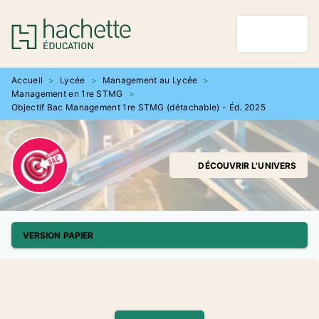
MENU
RECHERCHE
CONTENU
PIED DE PAGE
Accueil
>
Lycée
>
Management au Lycée
>
Management en 1re STMG
>
Objectif Bac Management 1re STMG (détachable) - Éd. 2025
DÉCOUVRIR L'UNIVERS
VERSION PAPIER