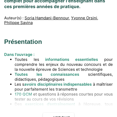
complet pour accompagner l'enseignant dans
ces premières années de pratique.
Auteur(s) :
Soria Hamdani-Bennour
,
Yvonne Orsini
,
Philippe Savina
Présentation
Dans l'ouvrage :
Toutes les
informations essentielles
pour
comprendre les enjeux du nouveau concours et de
la nouvelle épreuve de Sciences et technologie
Toutes les connaissances
scientifiques,
didactiques, pédagogiques
Les s
avoirs disciplinaires indispensables
à maîtriser
pour parfaitement les transmettre
170 QCM
et questions à réponses courtes pour vous
tester au cours de vos révisions
Des
exercices d’entraînement
à l’épreuve, tous
corrigés
3 sujets complets du concours corrigés pour vous