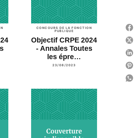
P
ON
CONCOURS DE LA FONCTION
PUBLIQUE
024
Objectif CRPE 2024
P
es
- Annales Toutes
P
les épre…
P
23/08/2023
P
C