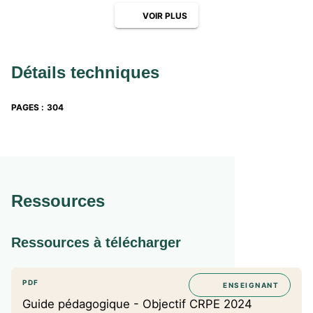
exceptionnelle, échelon spécial, en Sciences Physiques,
VOIR PLUS
Formateur universitaire à l’INSPE de Saint-Germain-en-
Laye.
Détails techniques
PAGES
:
304
Ressources
Ressources à télécharger
PDF
ENSEIGNANT
Guide pédagogique - Objectif CRPE 2024