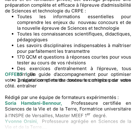
préparation complète et efficace à l’épreuve d’admissibilité
de Sciences et technologie du CRPE :
Toutes les informations essentielles pour
comprendre les enjeux du nouveau concours et de
la nouvelle épreuve de Sciences et technologie
Toutes les connaissances scientifiques, didactiques,
pédagogiques
Les savoirs disciplinaires indispensables à maîtriser
pour parfaitement les transmettre
170 QCM et questions à réponses courtes pour vous
tester au cours de vos révisions
Des exercices d’entraînement à l’épreuve, tous
OFFERT !
corrigés
Un guide d’accompagnement pour optimiser
votre préparation et mettre toutes les chances de votre
3 sujets complets du concours corrigés pour vous
côté.
entraîner
Rédigé par une équipe de formateurs expérimentés :
Soria Hamdani-Bennour,
Professeure certifiée en
Sciences de la Vie et de la Terre, Formatrice universitaire
er
à l’INSPE de Versailles, Master MEEF 1
degré.
Yvonne Orsini,
Professeure agrégée en Sciences de la
Vie et de la Terre.
Philippe Savina,
Professeur certifié de classe