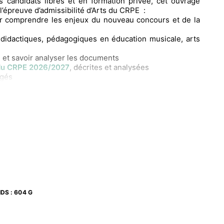
 candidats libres et en formation privée, cet ouvrage
l’épreuve d’admissibilité d’Arts du CRPE :
 comprendre les enjeux du nouveau concours et de la
 didactiques, pédagogiques en éducation musicale, arts
 et savoir analyser les documents
 du CRPE 2026/2027
, décrites et analysées
igés
e l’année
pagne tout au long de vos révisions avec 10 vidéos
miser votre préparation et mettre toutes les chances de
ntés :
ire de musique
cation musicale et formatrice à l’INSPE de Paris, master
 en éducation musicale et formatrice à l’INSPE de Paris,
IDS
:
604 G
gé en arts plastiques et formateur à INSPE de Paris,
ces en histoire de l’art moderne et enseignante à l’INSPE