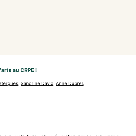
'arts au CRPE !
etergues
,
Sandrine David
,
Anne Dubrel
,