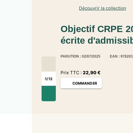
Découvrir la collection
Objectif CRPE 20
écrite d'admissib
PARUTION : 02/07/2025
EAN : 97820
Prix TTC :
22,90
€
1
/
12
COMMANDER