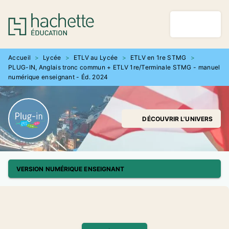
MENU
RECHERCHE
CONTENU
PIED DE PAGE
Accueil
>
Lycée
>
ETLV au Lycée
>
ETLV en 1re STMG
>
PLUG-IN, Anglais tronc commun + ETLV 1re/Terminale STMG - manuel
numérique enseignant - Éd. 2024
DÉCOUVRIR L'UNIVERS
VERSION NUMÉRIQUE ENSEIGNANT