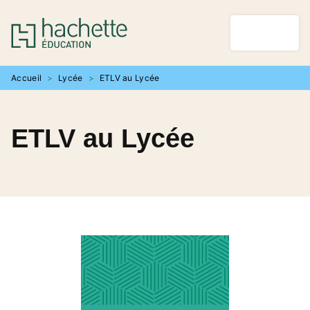
MENU
RECHERCHE
CONTENU
PIED DE PAGE
Accueil
>
Lycée
>
ETLV au Lycée
ETLV au Lycée