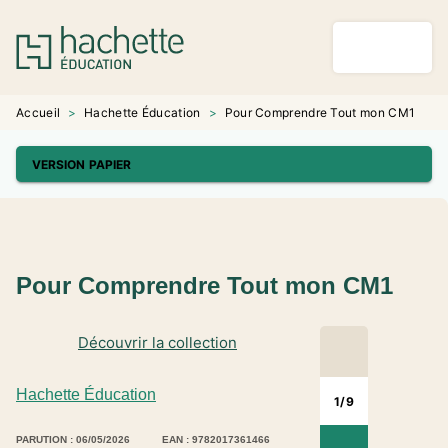
MENU
RECHERCHE
CONTENU
PIED DE PAGE
Accueil
>
Hachette Éducation
>
Pour Comprendre Tout mon CM1
VERSION PAPIER
Pour Comprendre Tout mon CM1
Découvrir la collection
Hachette Éducation
1
/
9
PARUTION : 06/05/2026
EAN : 9782017361466