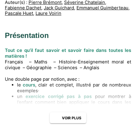
Auteur(s) :
Pierre Brémont
,
Séverine Chatelain
,
Fabienne Dachet
,
Jack Guichard
,
Emmanuel Guimberteau
,
Pascale Huet
,
Laure Voirin
Présentation
Tout ce qu’il faut savoir et savoir faire dans toutes les
matières !
Français – Maths – Histoire-Enseignement moral et
civique – Géographie – Sciences – Anglais
Une double page par notion, avec :
le
cours
, clair et complet, illustré par de nombreux
exemples·
un
exercice corrigé pas à pas
pour montrer à
l’enfant comment bien appliquer le cours dans les
exercices
de nombreux
exercices progressifs
pour s’entraîner
VOIR PLUS
en
anglais
: des QR codes à flasher avec des mini-
dialogues à écouter