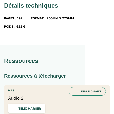
EN PLUS !
Détails techniques
En fin d’ouvrage : une
frise historique
et un
planisphère
+ un
aide-mémoire
pour connaître les tables de
multiplication et toutes les conjugaisons au programme
PAGES
:
192
FORMAT
:
200MM X 275MM
Tous les corrigés
détachables dans le Guide Parents
POIDS
:
622 G
Ressources
Ressources à télécharger
MP3
ENSEIGNANT
Audio 2
TÉLÉCHARGER